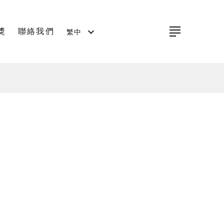
獎
聯絡我們
繁中