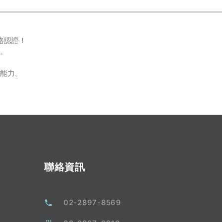
格認證！
。
能力。
聯絡資訊
02-2897-8569