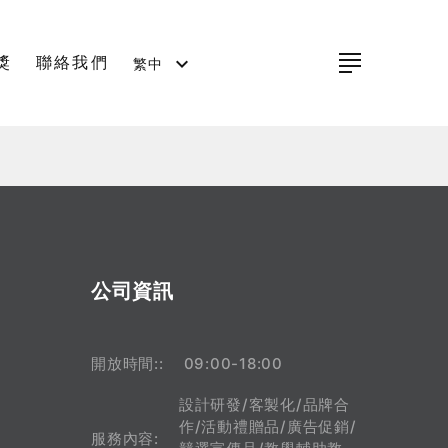
獎
聯絡我們
繁中
公司資訊
09:00-18:00
開放時間::
設計研發/客製化/品牌合
作/活動禮贈品/廣告促銷/
服務內容: