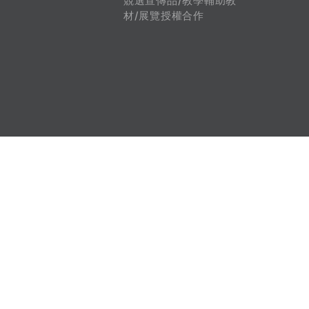
競選宣傳品/教學輔助教
材/展覽授權合作